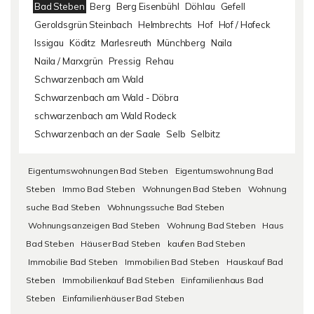
Bad Steben
Berg
Berg Eisenbühl
Döhlau
Gefell
Geroldsgrün Steinbach
Helmbrechts
Hof
Hof / Hofeck
Issigau
Köditz
Marlesreuth
Münchberg
Naila
Naila / Marxgrün
Pressig
Rehau
Schwarzenbach am Wald
Schwarzenbach am Wald - Döbra
schwarzenbach am Wald Rodeck
Schwarzenbach an der Saale
Selb
Selbitz
Eigentumswohnungen Bad Steben
Eigentumswohnung Bad
Steben
Immo Bad Steben
Wohnungen Bad Steben
Wohnung
suche Bad Steben
Wohnungssuche Bad Steben
Wohnungsanzeigen Bad Steben
Wohnung Bad Steben
Haus
Bad Steben
Häuser Bad Steben
kaufen Bad Steben
Immobilie Bad Steben
Immobilien Bad Steben
Hauskauf Bad
Steben
Immobilienkauf Bad Steben
Einfamilienhaus Bad
Steben
Einfamilienhäuser Bad Steben