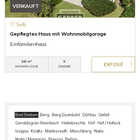
VERKAUFT
Selb
Gepflegtes Haus mit Wohnmobilgarage
Einfamilienhaus
162 m²
5
WOHNFLÄCHE
ZIMMER
Bad Steben
Berg
Berg Eisenbühl
Döhlau
Gefell
Geroldsgrün Steinbach
Helmbrechts
Hof
Hof / Hofeck
Issigau
Köditz
Marlesreuth
Münchberg
Naila
Naila / Marxgrün
Pressig
Rehau