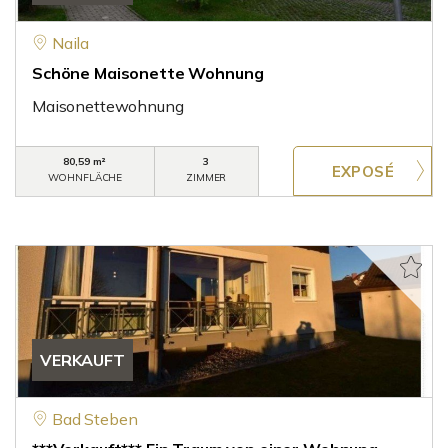
Naila
Schöne Maisonette Wohnung
Maisonettewohnung
80,59 m²
3
WOHNFLÄCHE
ZIMMER
VERKAUFT
Bad Steben