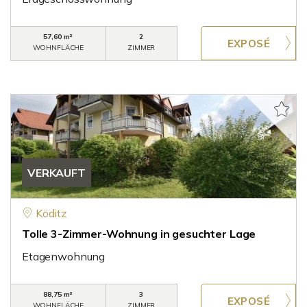
57,60 m²
2
WOHNFLÄCHE
ZIMMER
VERKAUFT
Köditz
Tolle 3-Zimmer-Wohnung in gesuchter Lage
Etagenwohnung
88,75 m²
3
WOHNFLÄCHE
ZIMMER