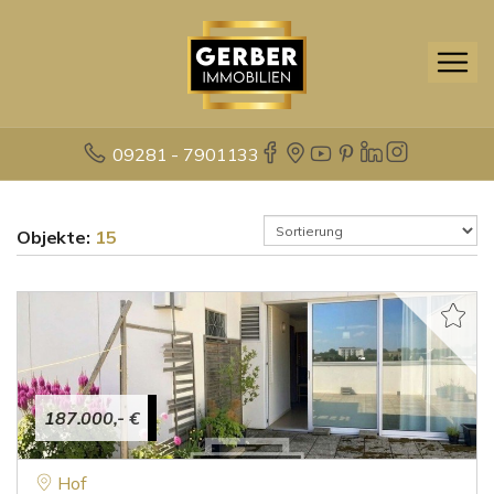
09281 - 7901133
Objekte:
15
187.000,- €
Hof