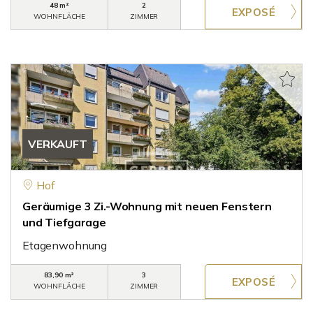
48 m²
2
WOHNFLÄCHE
ZIMMER
VERKAUFT
Hof
Geräumige 3 Zi.-Wohnung mit neuen Fenstern
und Tiefgarage
Etagenwohnung
83,90 m²
3
WOHNFLÄCHE
ZIMMER