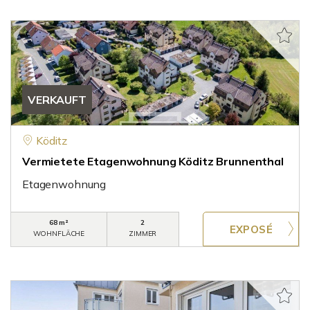
VERKAUFT
Köditz
Vermietete Etagenwohnung Köditz Brunnenthal
Etagenwohnung
68 m²
2
WOHNFLÄCHE
ZIMMER