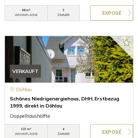
68 m²
2
WOHNFLÄCHE
ZIMMER
VERKAUFT
Döhlau
Schönes Niedrigenergiehaus, DHH, Erstbezug
1999, direkt in Döhlau
Doppelhaushälfte
122 m²
4
WOHNFLÄCHE
ZIMMER