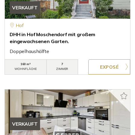
VERKAUFT
Hof
DHH in Hof Moschendorf mit großem
eingewachsenen Garten.
Doppelhaushälfte
160 m²
7
WOHNFLÄCHE
ZIMMER
VERKAUFT