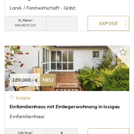
Land- / Forstwirtschaft - Grdst.
71.700 m²
GRUNDSTÜCK
NEU
189.000,- €
Issigau
Einfamilienhaus mit Einliegerwohnung in Issigau
Einfamilienhaus
170,71 m²
8