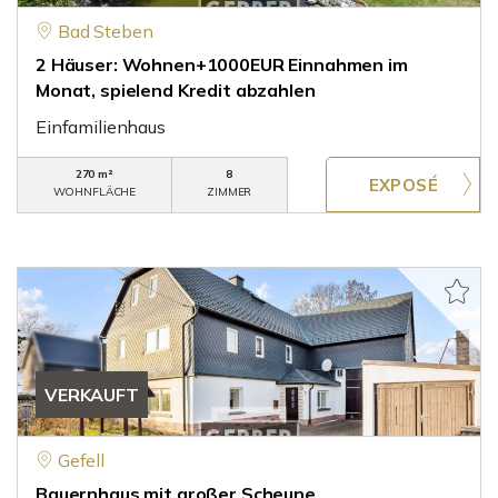
Bad Steben
2 Häuser: Wohnen+1000EUR Einnahmen im
Monat, spielend Kredit abzahlen
Einfamilienhaus
270 m²
8
WOHNFLÄCHE
ZIMMER
VERKAUFT
Gefell
Bauernhaus mit großer Scheune