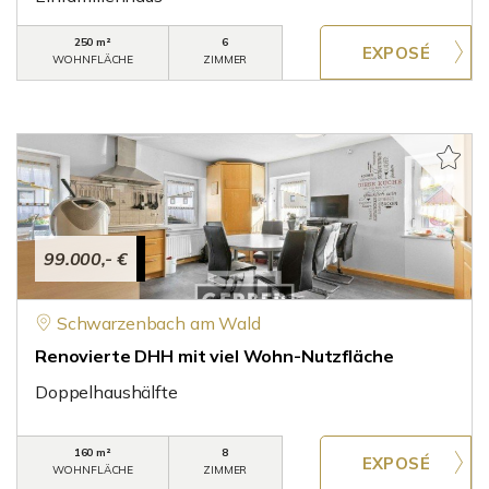
250 m²
6
WOHNFLÄCHE
ZIMMER
99.000,- €
Schwarzenbach am Wald
Renovierte DHH mit viel Wohn-Nutzfläche
Doppelhaushälfte
160 m²
8
WOHNFLÄCHE
ZIMMER