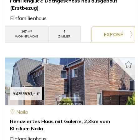
Familienglück: Dachgeschoss neu ausgebaut
(Erstbezug)
Einfamilienhaus
167 m²
6
WOHNFLÄCHE
ZIMMER
349.900,- €
Naila
Renoviertes Haus mit Galerie, 2,3km vom
Klinikum Naila
Einfamilienhaus