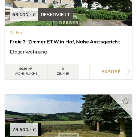
69.000,- €
RESERVIERT
Hof
Freie 3-Zimmer ETW in Hof, Nähe Amtsgericht
Etagenwohnung
56,93 m²
3
WOHNFLÄCHE
ZIMMER
79.900,- €