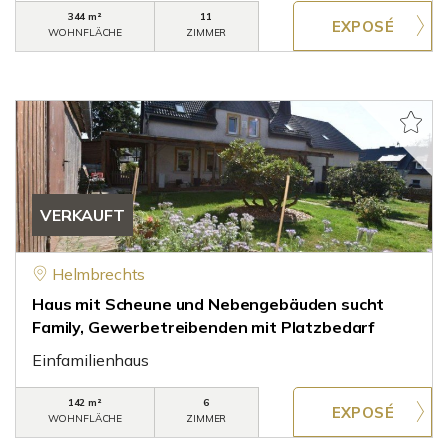
344 m²
11
WOHNFLÄCHE
ZIMMER
VERKAUFT
Helmbrechts
Haus mit Scheune und Nebengebäuden sucht
Family, Gewerbetreibenden mit Platzbedarf
Einfamilienhaus
142 m²
6
WOHNFLÄCHE
ZIMMER