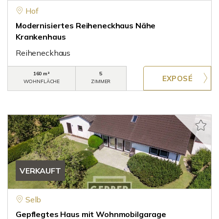
Hof
Modernisiertes Reiheneckhaus Nähe
Krankenhaus
Reiheneckhaus
160 m²
5
WOHNFLÄCHE
ZIMMER
VERKAUFT
Selb
Gepflegtes Haus mit Wohnmobilgarage