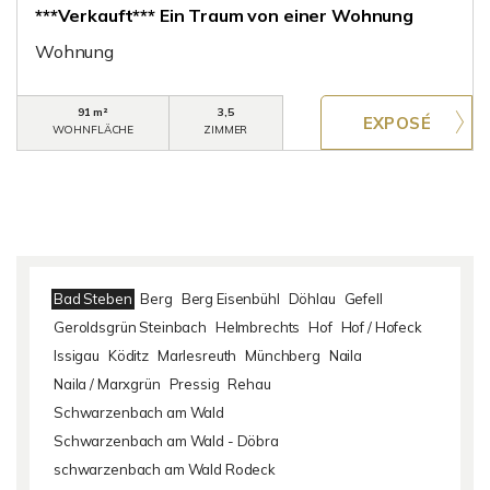
***Verkauft*** Ein Traum von einer Wohnung
Wohnung
91 m²
3,5
WOHNFLÄCHE
ZIMMER
Bad Steben
Berg
Berg Eisenbühl
Döhlau
Gefell
Geroldsgrün Steinbach
Helmbrechts
Hof
Hof / Hofeck
Issigau
Köditz
Marlesreuth
Münchberg
Naila
Naila / Marxgrün
Pressig
Rehau
Schwarzenbach am Wald
Schwarzenbach am Wald - Döbra
schwarzenbach am Wald Rodeck