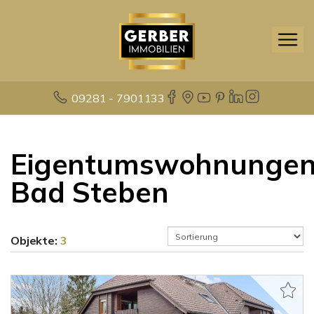
09281 - 7901133
Eigentumswohnunge
Bad Steben
Objekte:
3