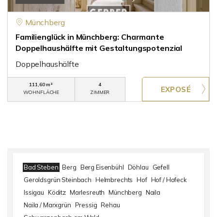
Münchberg
Familienglück in Münchberg: Charmante
Doppelhaushälfte mit Gestaltungspotenzial
Doppelhaushälfte
111,60 m²
4
WOHNFLÄCHE
ZIMMER
Bad Steben
Berg
Berg Eisenbühl
Döhlau
Gefell
Geroldsgrün Steinbach
Helmbrechts
Hof
Hof / Hofeck
Issigau
Köditz
Marlesreuth
Münchberg
Naila
Naila / Marxgrün
Pressig
Rehau