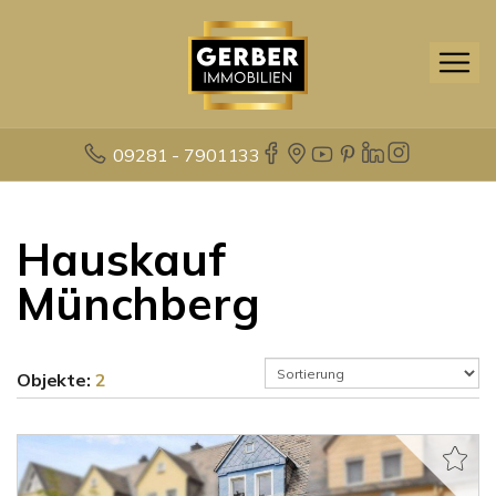
09281 - 7901133
Hauskauf
Münchberg
Objekte:
2