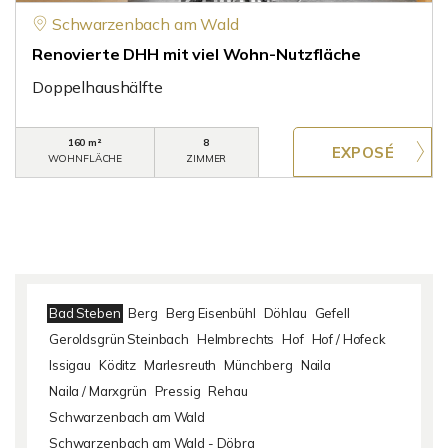
Schwarzenbach am Wald
Renovierte DHH mit viel Wohn-Nutzfläche
Doppelhaushälfte
160 m²
8
WOHNFLÄCHE
ZIMMER
Bad Steben
Berg
Berg Eisenbühl
Döhlau
Gefell
Geroldsgrün Steinbach
Helmbrechts
Hof
Hof / Hofeck
Issigau
Köditz
Marlesreuth
Münchberg
Naila
Naila / Marxgrün
Pressig
Rehau
Schwarzenbach am Wald
Schwarzenbach am Wald - Döbra