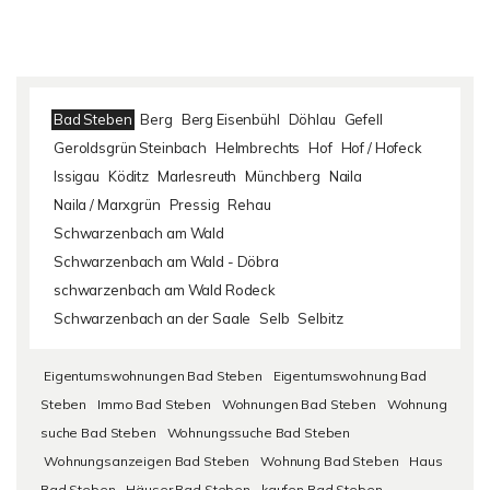
Bad Steben
Berg
Berg Eisenbühl
Döhlau
Gefell
Geroldsgrün Steinbach
Helmbrechts
Hof
Hof / Hofeck
Issigau
Köditz
Marlesreuth
Münchberg
Naila
Naila / Marxgrün
Pressig
Rehau
Schwarzenbach am Wald
Schwarzenbach am Wald - Döbra
schwarzenbach am Wald Rodeck
Schwarzenbach an der Saale
Selb
Selbitz
Eigentumswohnungen Bad Steben
Eigentumswohnung Bad
Steben
Immo Bad Steben
Wohnungen Bad Steben
Wohnung
suche Bad Steben
Wohnungssuche Bad Steben
Wohnungsanzeigen Bad Steben
Wohnung Bad Steben
Haus
Bad Steben
Häuser Bad Steben
kaufen Bad Steben