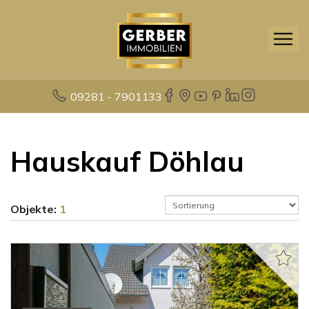
09281 - 7901133
Hauskauf Döhlau
Objekte:
1