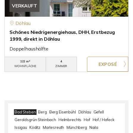
VERKAUFT
Döhlau
Schönes Niedrigenergiehaus, DHH, Erstbezug
1999, direkt in Döhlau
Doppelhaushälfte
122 m²
4
WOHNFLÄCHE
ZIMMER
Bad Steben
Berg
Berg Eisenbühl
Döhlau
Gefell
Geroldsgrün Steinbach
Helmbrechts
Hof
Hof / Hofeck
Issigau
Köditz
Marlesreuth
Münchberg
Naila