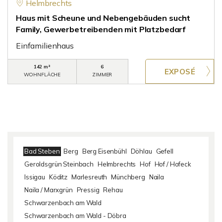
Helmbrechts
Haus mit Scheune und Nebengebäuden sucht
Family, Gewerbetreibenden mit Platzbedarf
Einfamilienhaus
142 m²
6
WOHNFLÄCHE
ZIMMER
Bad Steben
Berg
Berg Eisenbühl
Döhlau
Gefell
Geroldsgrün Steinbach
Helmbrechts
Hof
Hof / Hofeck
Issigau
Köditz
Marlesreuth
Münchberg
Naila
Naila / Marxgrün
Pressig
Rehau
Schwarzenbach am Wald
Schwarzenbach am Wald - Döbra