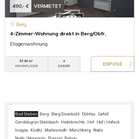
490,- €
VERMIETET
Berg
4-Zimmer-Wohnung direkt in Berg/Obfr.
Etagenwohnung
87,86 m²
4
WOHNFLÄCHE
ZIMMER
Bad Steben
Berg
Berg Eisenbühl
Döhlau
Gefell
Geroldsgrün Steinbach
Helmbrechts
Hof
Hof / Hofeck
Issigau
Köditz
Marlesreuth
Münchberg
Naila
Naila / Marxgrün
Pressig
Rehau