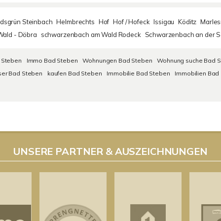
dsgrün Steinbach
Helmbrechts
Hof
Hof / Hofeck
Issigau
Köditz
Marles
ald - Döbra
schwarzenbach am Wald Rodeck
Schwarzenbach an der S
 Steben
Immo Bad Steben
Wohnungen Bad Steben
Wohnung suche Bad S
er Bad Steben
kaufen Bad Steben
Immobilie Bad Steben
Immobilien Bad
UNSERE PARTNER & AUSZEICHNUNGEN