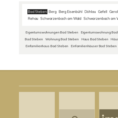
Bad Steben
Berg
Berg Eisenbühl
Döhlau
Gefell
Gerol
Rehau
Schwarzenbach am Wald
Schwarzenbach am W
Eigentumswohnungen Bad Steben
Eigentumswohnung Bad
Bad Steben
Wohnung Bad Steben
Haus Bad Steben
Häus
Einfamilienhaus Bad Steben
Einfamilienhäuser Bad Steben