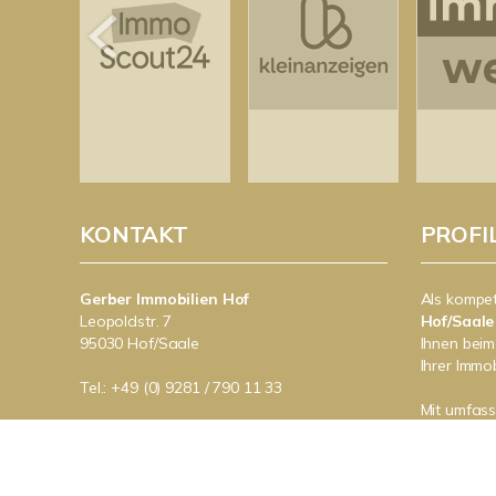
KONTAKT
PROFI
Gerber Immobilien Hof
Als kompe
Leopoldstr. 7
Hof/Saale
95030 Hof/Saale
Ihnen beim
Ihrer Immob
Tel.: +49 (0) 9281 / 790 11 33
Mit umfas
E-Mail:
info@gerberimmobilien.com
Expertise 
Internet:
www.gerberimmobilien.com
rund um Ih
Hof/Saale.