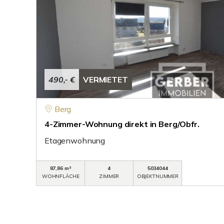
490,- €
VERMIETET
Berg
4-Zimmer-Wohnung direkt in Berg/Obfr.
Etagenwohnung
87,86 m²
4
5034044
WOHNFLÄCHE
ZIMMER
OBJEKTNUMMER