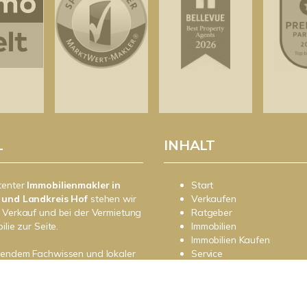
L
INHALT
tenter
Immobilienmakler in
Start
 und Landkreis Hof
stehen wir
Verkaufen
 Verkauf und bei der Vermietung
Ratgeber
ilie zur Seite.
Immobilien
Immobilien Kaufen
sendem Fachwissen und lokaler
Service
beraten wir Sie in allen Fragen
Kontakt
r Haus oder Ihre Wohnung in
 Sprechen Sie uns an - wir sind