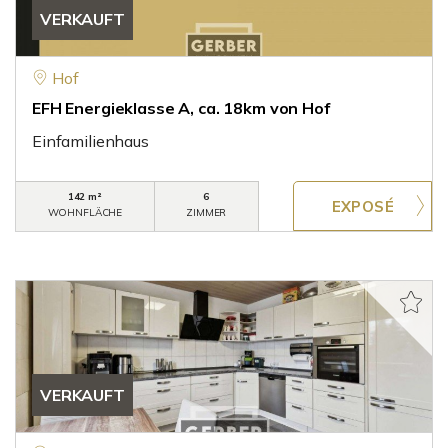
VERKAUFT
Hof
EFH Energieklasse A, ca. 18km von Hof
Einfamilienhaus
142 m²
6
WOHNFLÄCHE
ZIMMER
VERKAUFT