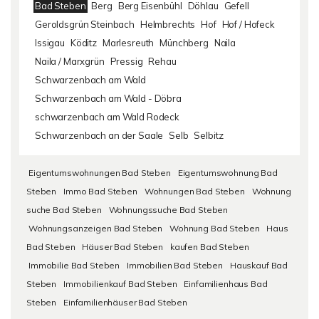
Bad Steben
Berg
Berg Eisenbühl
Döhlau
Gefell
Geroldsgrün Steinbach
Helmbrechts
Hof
Hof / Hofeck
Issigau
Köditz
Marlesreuth
Münchberg
Naila
Naila / Marxgrün
Pressig
Rehau
Schwarzenbach am Wald
Schwarzenbach am Wald - Döbra
schwarzenbach am Wald Rodeck
Schwarzenbach an der Saale
Selb
Selbitz
Eigentumswohnungen Bad Steben
Eigentumswohnung Bad
Steben
Immo Bad Steben
Wohnungen Bad Steben
Wohnung
suche Bad Steben
Wohnungssuche Bad Steben
Wohnungsanzeigen Bad Steben
Wohnung Bad Steben
Haus
Bad Steben
Häuser Bad Steben
kaufen Bad Steben
Immobilie Bad Steben
Immobilien Bad Steben
Hauskauf Bad
Steben
Immobilienkauf Bad Steben
Einfamilienhaus Bad
Steben
Einfamilienhäuser Bad Steben