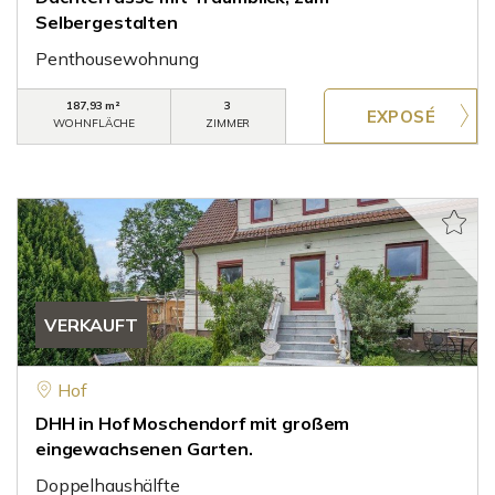
Selbergestalten
Penthousewohnung
187,93 m²
3
WOHNFLÄCHE
ZIMMER
VERKAUFT
Hof
DHH in Hof Moschendorf mit großem
eingewachsenen Garten.
Doppelhaushälfte