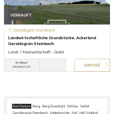
VERKAUFT
Geroldsgrün Steinbach
Landwirtschaftliche Grundstücke, Ackerland
Geroldsgrün Steinbach
Land- / Forstwirtschaft - Grdst.
71.700 m²
GRUNDSTÜCK
Bad Steben
Berg
Berg Eisenbühl
Döhlau
Gefell
Geroldsgrün Steinbach
Helmbrechts
Hof
Hof / Hofeck