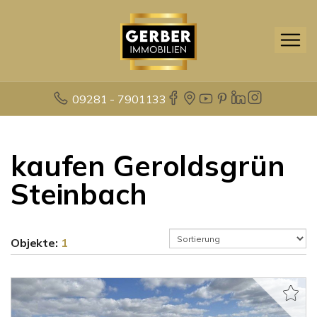
09281 - 7901133
kaufen Geroldsgrün
Steinbach
Objekte:
1