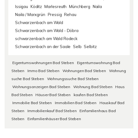
Issigau
Köditz
Marlesreuth
Münchberg
Naila
Naila / Marxgrün
Pressig
Rehau
Schwarzenbach am Wald
Schwarzenbach am Wald - Döbra
schwarzenbach am Wald Rodeck
Schwarzenbach an der Saale
Selb
Selbitz
Eigentumswohnungen Bad Steben
Eigentumswohnung Bad
Steben
Immo Bad Steben
Wohnungen Bad Steben
Wohnung
suche Bad Steben
Wohnungssuche Bad Steben
Wohnungsanzeigen Bad Steben
Wohnung Bad Steben
Haus
Bad Steben
Häuser Bad Steben
kaufen Bad Steben
Immobilie Bad Steben
Immobilien Bad Steben
Hauskauf Bad
Steben
Immobilienkauf Bad Steben
Einfamilienhaus Bad
Steben
Einfamilienhäuser Bad Steben