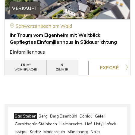
VERKAUFT
Schwarzenbach am Wald
Ihr Traum vom Eigenheim mit Weitblick:
Gepflegtes Einfamilienhaus in Südausrichtung
Einfamilienhaus
143 m²
6
WOHNFLÄCHE
ZIMMER
Bad Steben
Berg
Berg Eisenbühl
Döhlau
Gefell
Geroldsgrün Steinbach
Helmbrechts
Hof
Hof / Hofeck
Issigau
Köditz
Marlesreuth
Münchberg
Naila