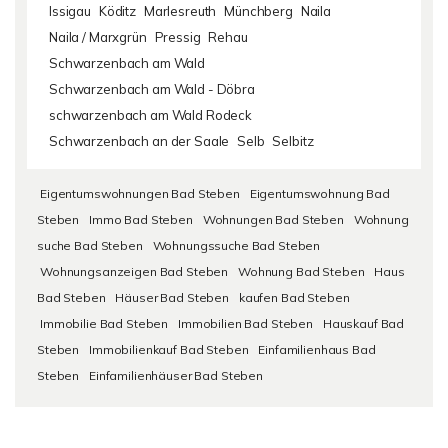
Issigau
Köditz
Marlesreuth
Münchberg
Naila
Naila / Marxgrün
Pressig
Rehau
Schwarzenbach am Wald
Schwarzenbach am Wald - Döbra
schwarzenbach am Wald Rodeck
Schwarzenbach an der Saale
Selb
Selbitz
Eigentumswohnungen Bad Steben
Eigentumswohnung Bad
Steben
Immo Bad Steben
Wohnungen Bad Steben
Wohnung
suche Bad Steben
Wohnungssuche Bad Steben
Wohnungsanzeigen Bad Steben
Wohnung Bad Steben
Haus
Bad Steben
Häuser Bad Steben
kaufen Bad Steben
Immobilie Bad Steben
Immobilien Bad Steben
Hauskauf Bad
Steben
Immobilienkauf Bad Steben
Einfamilienhaus Bad
Steben
Einfamilienhäuser Bad Steben