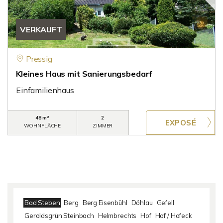
VERKAUFT
Pressig
Kleines Haus mit Sanierungsbedarf
Einfamilienhaus
48 m²
2
WOHNFLÄCHE
ZIMMER
Bad Steben
Berg
Berg Eisenbühl
Döhlau
Gefell
Geroldsgrün Steinbach
Helmbrechts
Hof
Hof / Hofeck