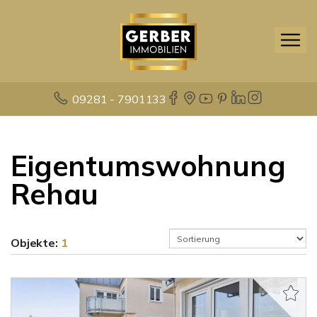
09281 - 7901133
Eigentumswohnung
Rehau
Objekte:
1