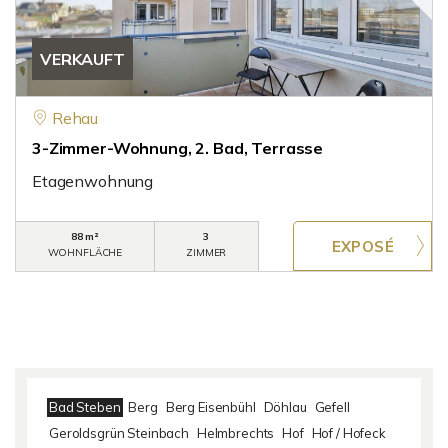
VERKAUFT
Rehau
3-Zimmer-Wohnung, 2. Bad, Terrasse
Etagenwohnung
88 m²
3
WOHNFLÄCHE
ZIMMER
Bad Steben
Berg
Berg Eisenbühl
Döhlau
Gefell
Geroldsgrün Steinbach
Helmbrechts
Hof
Hof / Hofeck