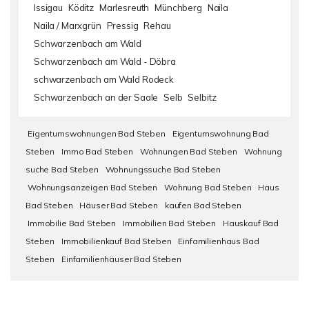
Issigau
Köditz
Marlesreuth
Münchberg
Naila
Naila / Marxgrün
Pressig
Rehau
Schwarzenbach am Wald
Schwarzenbach am Wald - Döbra
schwarzenbach am Wald Rodeck
Schwarzenbach an der Saale
Selb
Selbitz
Eigentumswohnungen Bad Steben
Eigentumswohnung Bad
Steben
Immo Bad Steben
Wohnungen Bad Steben
Wohnung
suche Bad Steben
Wohnungssuche Bad Steben
Wohnungsanzeigen Bad Steben
Wohnung Bad Steben
Haus
Bad Steben
Häuser Bad Steben
kaufen Bad Steben
Immobilie Bad Steben
Immobilien Bad Steben
Hauskauf Bad
Steben
Immobilienkauf Bad Steben
Einfamilienhaus Bad
Steben
Einfamilienhäuser Bad Steben