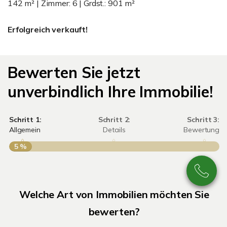
142 m² | Zimmer: 6 | Grdst.: 901 m²
Erfolgreich verkauft!
Bewerten Sie jetzt
unverbindlich Ihre Immobilie!
Schritt 1:
Schritt 2:
Schritt 3:
Allgemein
Details
Bewertung
5 %
S
A
Welche Art von Immobilien möchten Sie
bewerten?