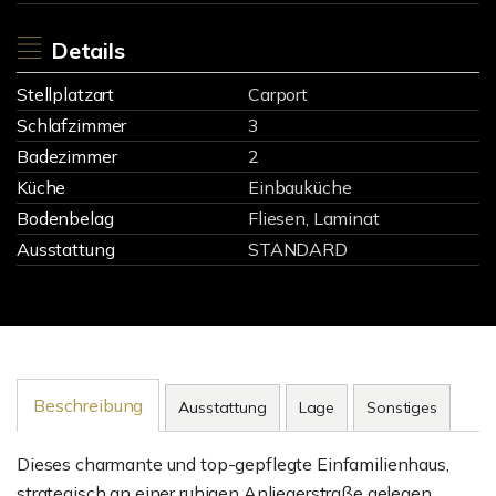
Details
Stellplatzart
Carport
Schlafzimmer
3
Badezimmer
2
Küche
Einbauküche
Bodenbelag
Fliesen, Laminat
Ausstattung
STANDARD
Beschreibung
Ausstattung
Lage
Sonstiges
Dieses charmante und top-gepflegte Einfamilienhaus,
strategisch an einer ruhigen Anliegerstraße gelegen,