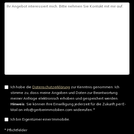
Ich habe die
Datenschutzerklärung
zur Kenntnis genommen. Ich
stimme zu, dass meine Angaben und Daten zur Beantwortung
meiner Anfrage elektronisch erhoben und gespeichert werden.
Hinweis
: Sie können Ihre Einwilligung jederzeit für die Zukunft per E-
Mail an info@gerberimmobilien.com widerrufen. *
Ich bin Eigentümer einer Immobilie.
* Pflichtfelder