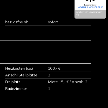
Basierend auf
18 Google-Bewertungen
Echtheit von Bewertungen
bezugsfrei ab
sofort
Heizkosten (ca.)
100,- €
Anzahl Stellplätze
2
Freiplatz
Miete 15,- € / Anzahl 2
Badezimmer
1