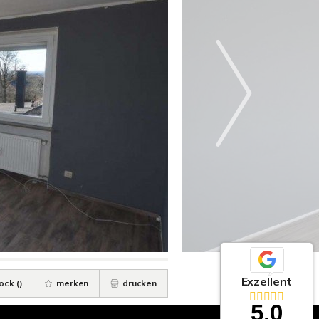
Exzellent
ock (
)
merken
drucken
5,0