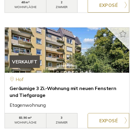
48 m²
2
WOHNFLÄCHE
ZIMMER
VERKAUFT
Hof
Geräumige 3 Zi.-Wohnung mit neuen Fenstern
und Tiefgarage
Etagenwohnung
83,90 m²
3
WOHNFLÄCHE
ZIMMER