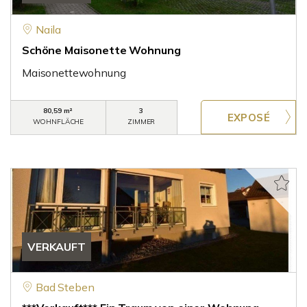
Naila
Schöne Maisonette Wohnung
Maisonettewohnung
80,59 m²
3
WOHNFLÄCHE
ZIMMER
VERKAUFT
Bad Steben