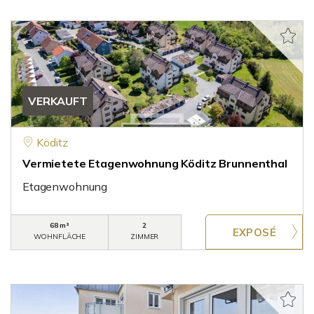
VERKAUFT
Köditz
Vermietete Etagenwohnung Köditz Brunnenthal
Etagenwohnung
68 m²
2
WOHNFLÄCHE
ZIMMER