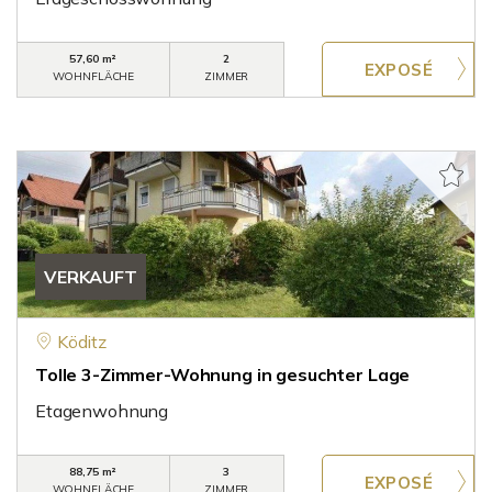
57,60 m²
2
WOHNFLÄCHE
ZIMMER
VERKAUFT
Köditz
Tolle 3-Zimmer-Wohnung in gesuchter Lage
Etagenwohnung
88,75 m²
3
WOHNFLÄCHE
ZIMMER