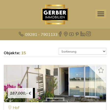
09281 - 7901133
Objekte:
15
187.000,- €
Hof