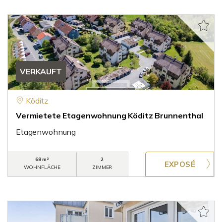
VERKAUFT
Köditz
Vermietete Etagenwohnung Köditz Brunnenthal
Etagenwohnung
68 m²
2
WOHNFLÄCHE
ZIMMER