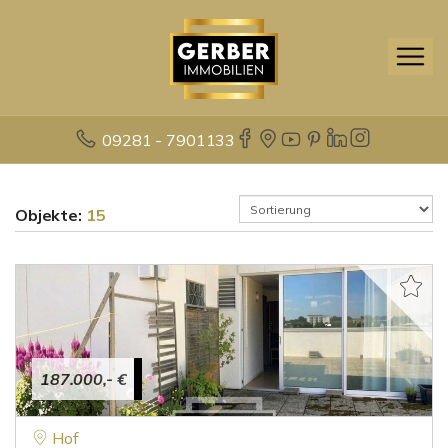
09281 - 7901133
Objekte:
15
187.000,- €
Hof