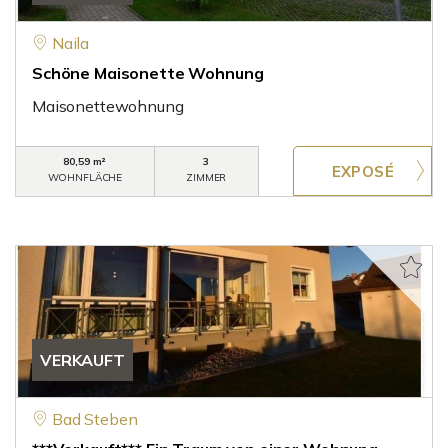
Naila
Schöne Maisonette Wohnung
Maisonettewohnung
80,59 m²
3
WOHNFLÄCHE
ZIMMER
VERKAUFT
Bad Steben