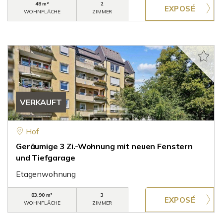
48 m²
2
WOHNFLÄCHE
ZIMMER
VERKAUFT
Hof
Geräumige 3 Zi.-Wohnung mit neuen Fenstern
und Tiefgarage
Etagenwohnung
83,90 m²
3
WOHNFLÄCHE
ZIMMER