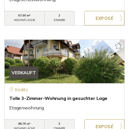
57,60 m²
2
WOHNFLÄCHE
ZIMMER
VERKAUFT
Köditz
Tolle 3-Zimmer-Wohnung in gesuchter Lage
Etagenwohnung
88,75 m²
3
WOHNFLÄCHE
ZIMMER