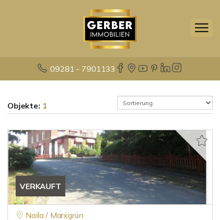
09281 - 7901133
Objekte:
1
VERKAUFT
Naila / Marxgrün