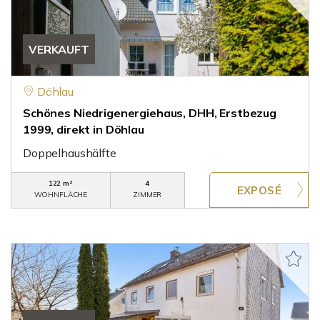
VERKAUFT
Döhlau
Schönes Niedrigenergiehaus, DHH, Erstbezug
1999, direkt in Döhlau
Doppelhaushälfte
122 m²
4
WOHNFLÄCHE
ZIMMER