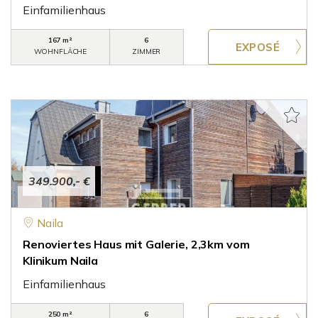
Einfamilienhaus
167 m²
6
WOHNFLÄCHE
ZIMMER
349.900,- €
Naila
Renoviertes Haus mit Galerie, 2,3km vom
Klinikum Naila
Einfamilienhaus
250 m²
6