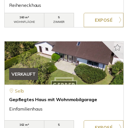
Reiheneckhaus
160 m²
5
WOHNFLÄCHE
ZIMMER
VERKAUFT
Selb
Gepflegtes Haus mit Wohnmobilgarage
Einfamilienhaus
162 m²
5