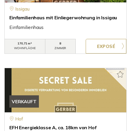
Issigau
Einfamilienhaus mit Einliegerwohnung in Issigau
Einfamilienhaus
170,71 m²
8
WOHNFLÄCHE
ZIMMER
VERKAUFT
Hof
EFH Energieklasse A, ca. 18km von Hof