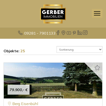
09281 - 7901133
Objekte:
25
79.900,- €
Berg Eisenbühl