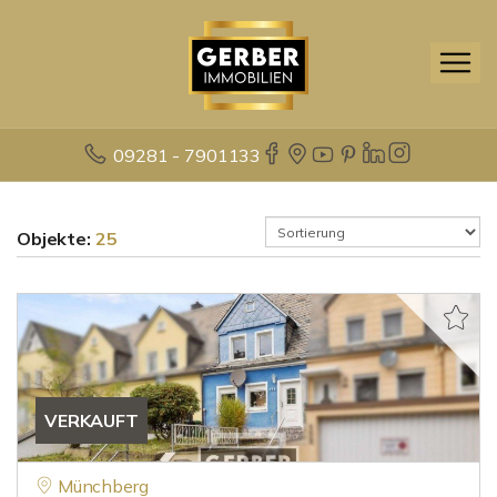
09281 - 7901133
Objekte:
25
VERKAUFT
Münchberg