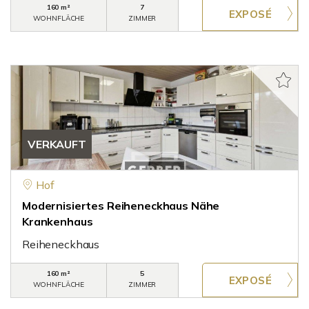
160 m²
7
WOHNFLÄCHE
ZIMMER
VERKAUFT
Hof
Modernisiertes Reiheneckhaus Nähe
Krankenhaus
Reiheneckhaus
160 m²
5
WOHNFLÄCHE
ZIMMER