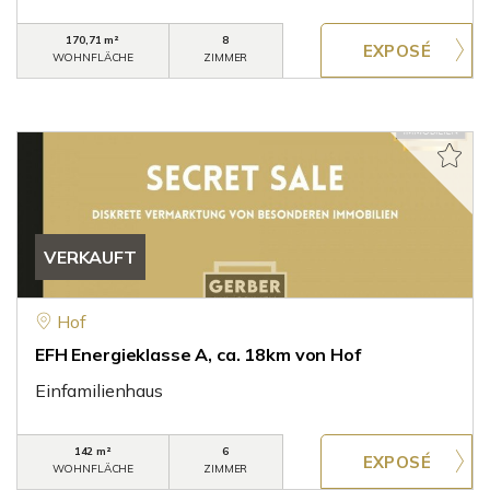
170,71 m²
8
WOHNFLÄCHE
ZIMMER
VERKAUFT
Hof
EFH Energieklasse A, ca. 18km von Hof
Einfamilienhaus
142 m²
6
WOHNFLÄCHE
ZIMMER