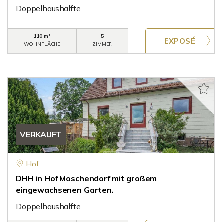
Doppelhaushälfte
110 m²
5
WOHNFLÄCHE
ZIMMER
VERKAUFT
Hof
DHH in Hof Moschendorf mit großem
eingewachsenen Garten.
Doppelhaushälfte