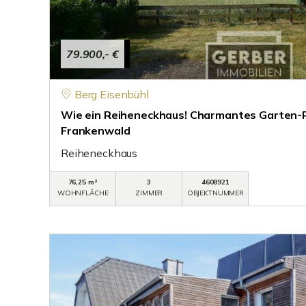
79.900,- €
Berg Eisenbühl
Wie ein Reiheneckhaus! Charmantes Garten-
Frankenwald
Reiheneckhaus
76,25 m²
3
4608921
WOHNFLÄCHE
ZIMMER
OBJEKTNUMMER