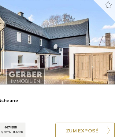
Scheune
4674555
ZUM EXPOSÉ
BJEKTNUMMER