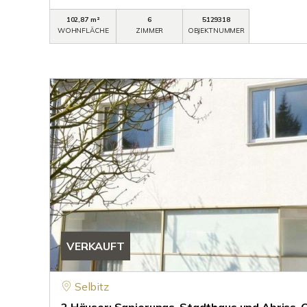
102,87 m²
6
5129318
WOHNFLÄCHE
ZIMMER
OBJEKTNUMMER
VERKAUFT
Selbitz