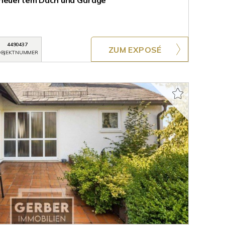
rneuertem Dach und Garage
4490437
ZUM EXPOSÉ
BJEKTNUMMER