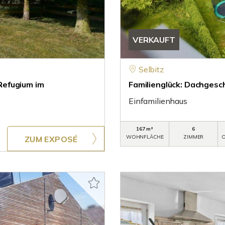
VERKAUFT
Selbitz
Refugium im
Familienglück: Dachgesc
Einfamilienhaus
167 m²
6
WOHNFLÄCHE
ZIMMER
O
ZUM EXPOSÉ