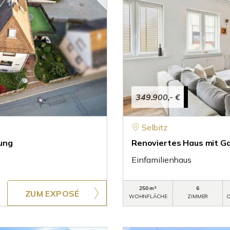
349.900,- €
Selbitz
ung
Renoviertes Haus mit Gal
Einfamilienhaus
250 m²
6
ZUM EXPOSÉ
WOHNFLÄCHE
ZIMMER
O