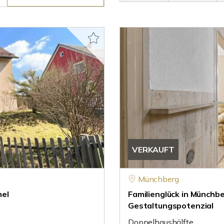
VERKAUFT
Münchberg
mel
Familienglück in Münchb
Gestaltungspotenzial
Doppelhaushälfte