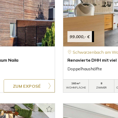
99.000,- €
Schwarzenbach am Wa
kum Naila
Renovierte DHH mit vie
Doppelhaushälfte
160 m²
8
ZUM EXPOSÉ
WOHNFLÄCHE
ZIMMER
O