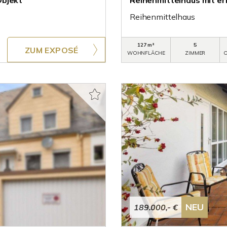
Objekt
Reihenmittelhaus mit e
Reihenmittelhaus
127 m²
5
ZUM EXPOSÉ
WOHNFLÄCHE
ZIMMER
O
NEU
189.000,- €