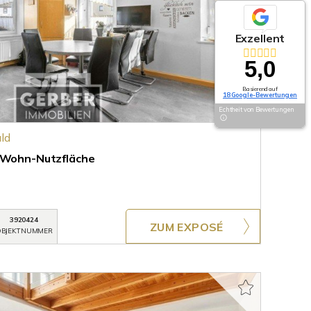
Exzellent
5,0
Basierend auf
18 Google-Bewertungen
Echtheit von Bewertungen
ld
l Wohn-Nutzfläche
3920424
ZUM EXPOSÉ
BJEKTNUMMER