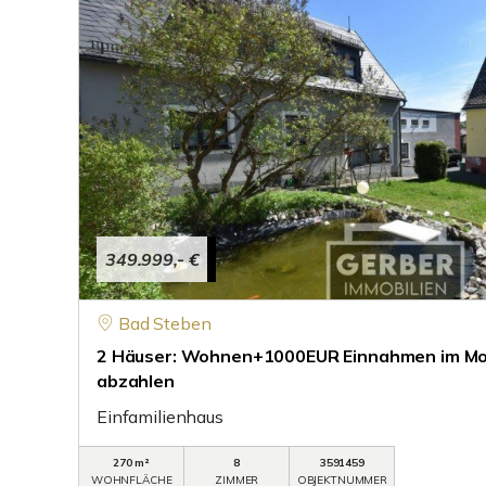
349.999,- €
Bad Steben
2 Häuser: Wohnen+1000EUR Einnahmen im Mon
abzahlen
Einfamilienhaus
270 m²
8
3591459
WOHNFLÄCHE
ZIMMER
OBJEKTNUMMER