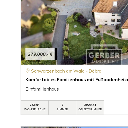
279.000,- €
Schwarzenbach am Wald - Döbra
Komfortables Familienhaus mit Fußbodenheiz
Einfamilienhaus
242 m²
8
3920444
WOHNFLÄCHE
ZIMMER
OBJEKTNUMMER