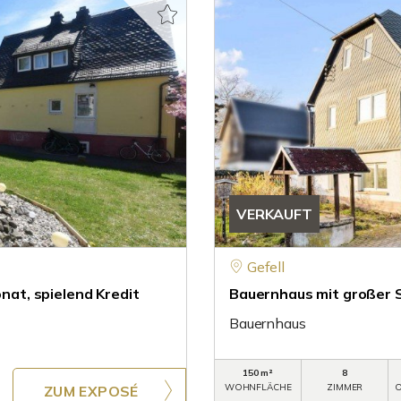
VERKAUFT
Gefell
at, spielend Kredit
Bauernhaus mit großer 
Bauernhaus
150 m²
8
WOHNFLÄCHE
ZIMMER
O
ZUM EXPOSÉ