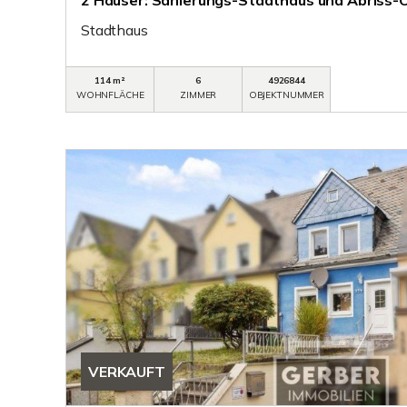
2 Häuser: Sanierungs-Stadthaus und Abriss-
Stadthaus
114 m²
6
4926844
WOHNFLÄCHE
ZIMMER
OBJEKTNUMMER
VERKAUFT