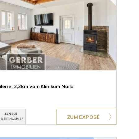
erie, 2,3km vom Klinikum Naila
4171509
ZUM EXPOSÉ
BJEKTNUMMER