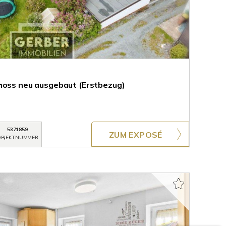
hoss neu ausgebaut (Erstbezug)
5371859
ZUM EXPOSÉ
BJEKTNUMMER