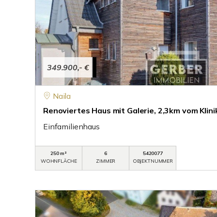
349.900,- €
Naila
Renoviertes Haus mit Galerie, 2,3km vom Klini
Einfamilienhaus
250 m²
6
5420077
WOHNFLÄCHE
ZIMMER
OBJEKTNUMMER