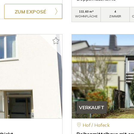
ZUM EXPOSÉ
111,60 m²
4
WOHNFLÄCHE
ZIMMER
O
VERKAUFT
Hof / Hofeck