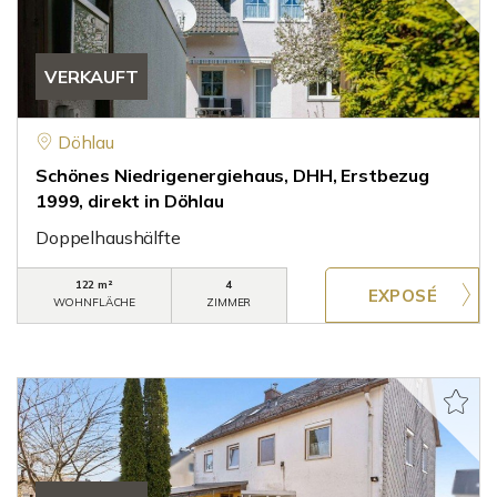
VERKAUFT
Döhlau
Schönes Niedrigenergiehaus, DHH, Erstbezug
1999, direkt in Döhlau
Doppelhaushälfte
122 m²
4
WOHNFLÄCHE
ZIMMER