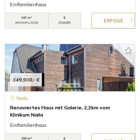
Einfamilienhaus
167 m²
6
WOHNFLÄCHE
ZIMMER
349.900,- €
Naila
Renoviertes Haus mit Galerie, 2,3km vom
Klinikum Naila
Einfamilienhaus
250 m²
6