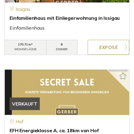
Issigau
Einfamilienhaus mit Einliegerwohnung in Issigau
Einfamilienhaus
170,71 m²
8
WOHNFLÄCHE
ZIMMER
VERKAUFT
Hof
EFH Energieklasse A, ca. 18km von Hof