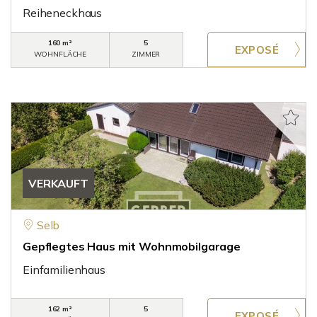
Reiheneckhaus
160 m²
5
WOHNFLÄCHE
ZIMMER
VERKAUFT
Selb
Gepflegtes Haus mit Wohnmobilgarage
Einfamilienhaus
162 m²
5