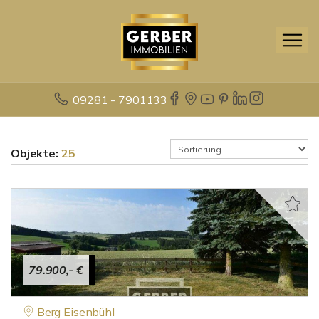
09281 - 7901133
Objekte:
25
79.900,- €
Berg Eisenbühl