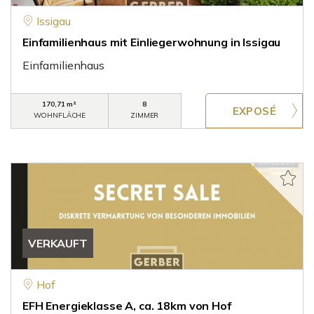
Issigau
Einfamilienhaus mit Einliegerwohnung in Issigau
Einfamilienhaus
170,71 m²
8
WOHNFLÄCHE
ZIMMER
VERKAUFT
Hof
EFH Energieklasse A, ca. 18km von Hof