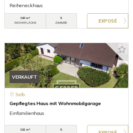
Reiheneckhaus
160 m²
5
WOHNFLÄCHE
ZIMMER
VERKAUFT
Selb
Gepflegtes Haus mit Wohnmobilgarage
Einfamilienhaus
162 m²
5