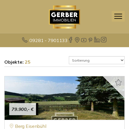
09281 - 7901133
Objekte:
25
79.900,- €
Berg Eisenbühl