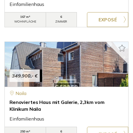
Einfamilienhaus
167 m²
6
WOHNFLÄCHE
ZIMMER
349.900,- €
Naila
Renoviertes Haus mit Galerie, 2,3km vom
Klinikum Naila
Einfamilienhaus
250 m²
6