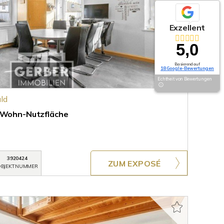
Exzellent
5,0
Basierend auf
18 Google-Bewertungen
Echtheit von Bewertungen
ld
l Wohn-Nutzfläche
3920424
ZUM EXPOSÉ
BJEKTNUMMER