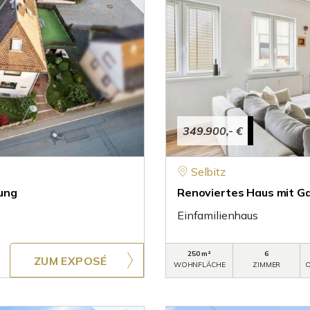
349.900,- €
Selbitz
ung
Renoviertes Haus mit Gal
Einfamilienhaus
250 m²
6
ZUM EXPOSÉ
WOHNFLÄCHE
ZIMMER
O