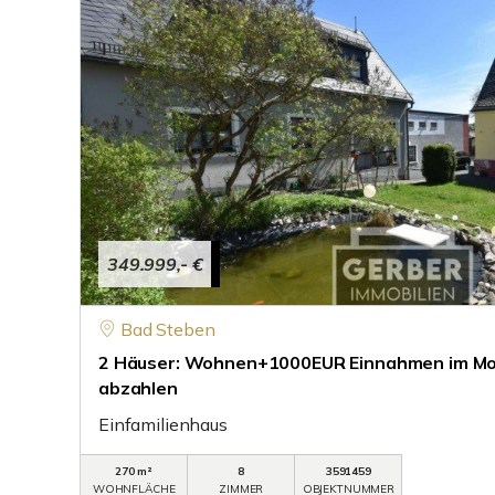
349.999,- €
Bad Steben
2 Häuser: Wohnen+1000EUR Einnahmen im Mon
abzahlen
Einfamilienhaus
270 m²
8
3591459
WOHNFLÄCHE
ZIMMER
OBJEKTNUMMER