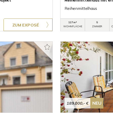
Objekt
Reihenmittelhaus mit e
Reihenmittelhaus
127 m²
5
ZUM EXPOSÉ
WOHNFLÄCHE
ZIMMER
O
NEU
189.000,- €