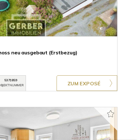
hoss neu ausgebaut (Erstbezug)
5371859
ZUM EXPOSÉ
BJEKTNUMMER