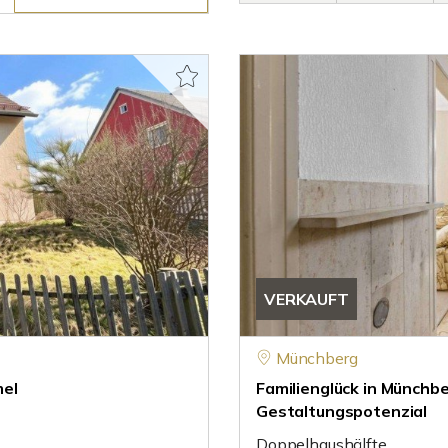
VERKAUFT
Münchberg
mel
Familienglück in Münchb
Gestaltungspotenzial
Doppelhaushälfte