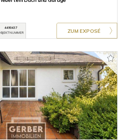
rneuertem Dach und Garage
4490437
ZUM EXPOSÉ
BJEKTNUMMER