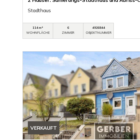
2 Häuser: Sanierungs-Stadthaus und Abriss-
Stadthaus
114 m²
6
4926844
WOHNFLÄCHE
ZIMMER
OBJEKTNUMMER
VERKAUFT