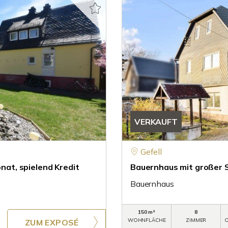
VERKAUFT
Gefell
at, spielend Kredit
Bauernhaus mit großer 
Bauernhaus
150 m²
8
WOHNFLÄCHE
ZIMMER
O
ZUM EXPOSÉ