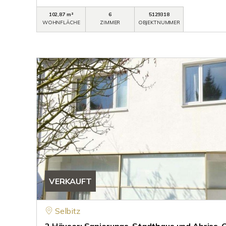
102,87 m²
6
5129318
WOHNFLÄCHE
ZIMMER
OBJEKTNUMMER
VERKAUFT
Selbitz