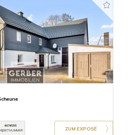
Scheune
4674555
ZUM EXPOSÉ
BJEKTNUMMER