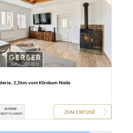
erie, 2,3km vom Klinikum Naila
4171509
ZUM EXPOSÉ
BJEKTNUMMER