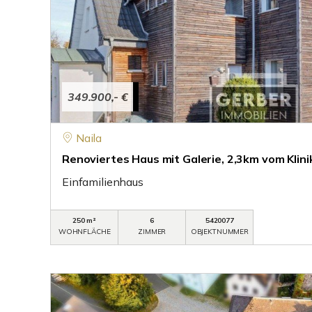
349.900,- €
Naila
Renoviertes Haus mit Galerie, 2,3km vom Klini
Einfamilienhaus
250 m²
6
5420077
WOHNFLÄCHE
ZIMMER
OBJEKTNUMMER