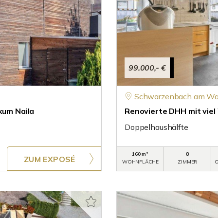
99.000,- €
Schwarzenbach am Wa
kum Naila
Renovierte DHH mit vie
Doppelhaushälfte
160 m²
8
ZUM EXPOSÉ
WOHNFLÄCHE
ZIMMER
O