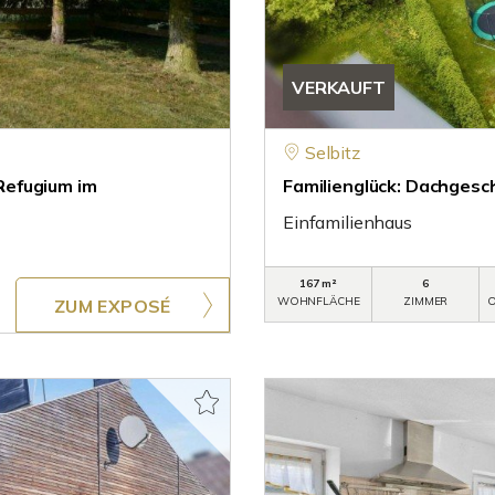
VERKAUFT
Selbitz
Refugium im
Familienglück: Dachgesc
Einfamilienhaus
167 m²
6
WOHNFLÄCHE
ZIMMER
O
ZUM EXPOSÉ