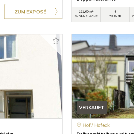
ZUM EXPOSÉ
111,60 m²
4
WOHNFLÄCHE
ZIMMER
O
VERKAUFT
Hof / Hofeck