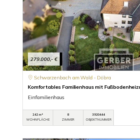
279.000,- €
Schwarzenbach am Wald - Döbra
Komfortables Familienhaus mit Fußbodenheiz
Einfamilienhaus
242 m²
8
3920444
WOHNFLÄCHE
ZIMMER
OBJEKTNUMMER