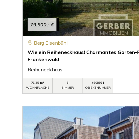
79.900,- €
Berg Eisenbühl
Wie ein Reiheneckhaus! Charmantes Garten-
Frankenwald
Reiheneckhaus
76,25 m²
3
4608921
WOHNFLÄCHE
ZIMMER
OBJEKTNUMMER