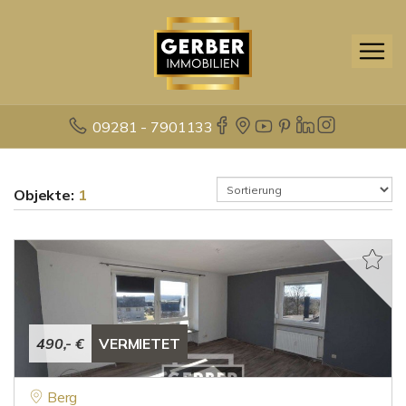
09281 - 7901133
Objekte:
1
490,- €
VERMIETET
Berg