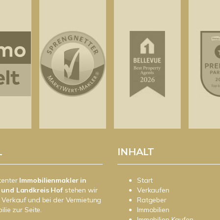
L
INHALT
tenter
Immobilienmakler in
Start
 und Landkreis Hof
stehen wir
Verkaufen
 Verkauf und bei der Vermietung
Ratgeber
ilie zur Seite.
Immobilien
Immobilien Kaufen