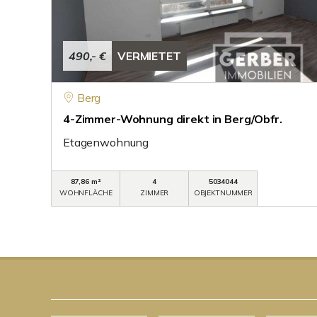
490,- €
VERMIETET
Berg
4-Zimmer-Wohnung direkt in Berg/Obfr.
Etagenwohnung
87,86 m²
4
5034044
WOHNFLÄCHE
ZIMMER
OBJEKTNUMMER