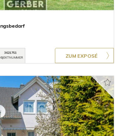
ungsbedarf
3621751
ZUM EXPOSÉ
BJEKTNUMMER