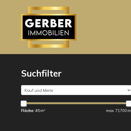
Suchfilter
Fläche:
48 m²
max. 71700 m