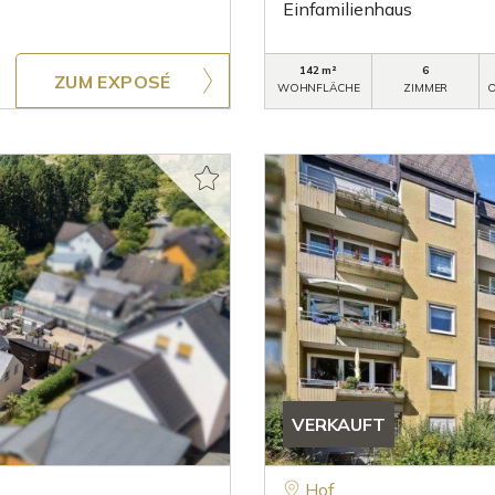
Einfamilienhaus
142 m²
6
ZUM EXPOSÉ
WOHNFLÄCHE
ZIMMER
O
VERKAUFT
Hof