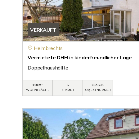
VERKAUFT
Helmbrechts
Vermietete DHH in kinderfreundlicher Lage
Doppelhaushälfte
110 m²
5
2823235
WOHNFLÄCHE
ZIMMER
OBJEKTNUMMER