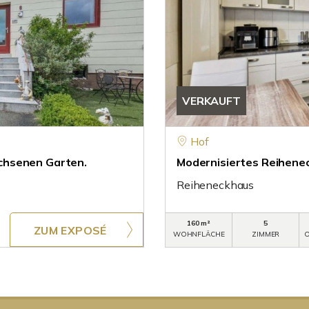
VERKAUFT
Hof
chsenen Garten.
Modernisiertes Reihene
Reiheneckhaus
160 m²
5
ZUM EXPOSÉ
WOHNFLÄCHE
ZIMMER
O