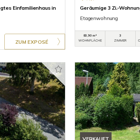
gtes Einfamilienhaus in
Geräumige 3 Zi.-Wohnun
Etagenwohnung
83,90 m²
3
WOHNFLÄCHE
ZIMMER
O
ZUM EXPOSÉ
VERKAUFT