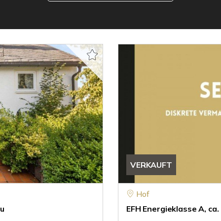
VERKAUFT
Hof
au
EFH Energieklasse A, ca