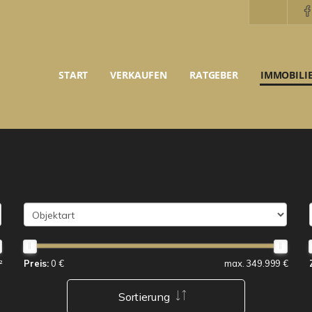
START
VERKAUFEN
RATGEBER
IMMOBILI
²
Preis:
0 €
max. 349.999 €
Sortierung