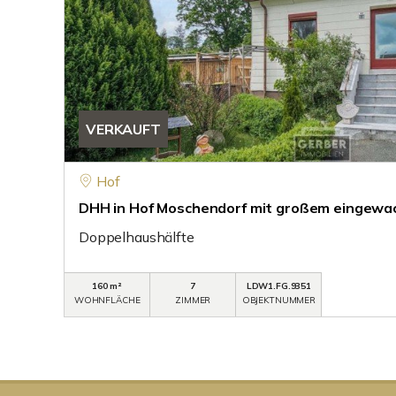
VERKAUFT
Hof
DHH in Hof Moschendorf mit großem eingewa
Doppelhaushälfte
160 m²
7
LDW1.FG.9351
WOHNFLÄCHE
ZIMMER
OBJEKTNUMMER