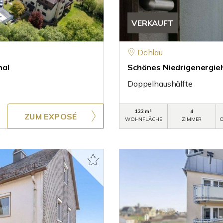
VERKAUFT
Döhlau
hal
Schönes Niedrigenergieh
Doppelhaushälfte
122 m²
4
ZUM EXPOSÉ
WOHNFLÄCHE
ZIMMER
O