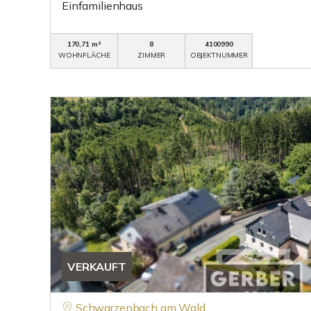
Einfamilienhaus
170,71 m²
8
4100990
WOHNFLÄCHE
ZIMMER
OBJEKTNUMMER
VERKAUFT
Schwarzenbach am Wald