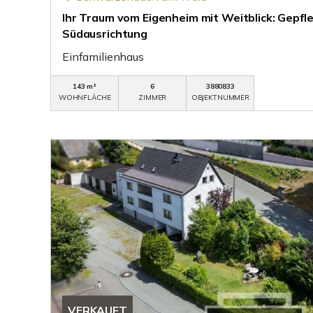
Ihr Traum vom Eigenheim mit Weitblick: Gepfle
Südausrichtung
Einfamilienhaus
143 m²
6
3880833
WOHNFLÄCHE
ZIMMER
OBJEKTNUMMER
VERKAUFT