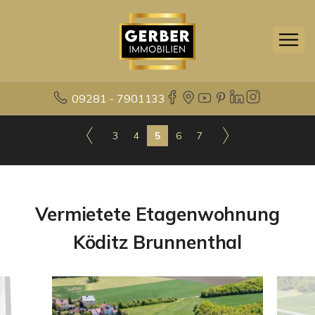
09281 - 7901133
3
4
5
6
7
Vermietete Etagenwohnung
Köditz Brunnenthal