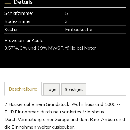
Details
Schlafzimmer
5
Badezimmer
3
Küche
Einbauküche
Provision für Käufer
3,57%, 3% und 19% MWST, fällig bei Notar
Beschreibung
Lage
Sonstiges
2 Häuser auf einem Grundstück, Wohnhaus und 1000,--
EUR Einnahmen durch neu saniertes Mietshaus.
Durch Vermietung einer Garage und dem Büro-Anbau sind
die Einnahmen weiter ausbaubar.