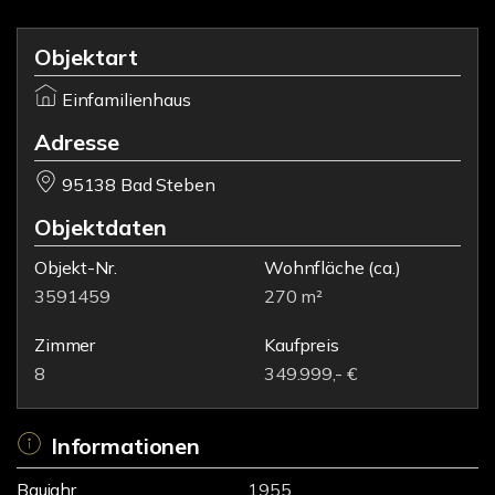
Objektart
Einfamilienhaus
Adresse
95138 Bad Steben
Objektdaten
Objekt-Nr.
Wohnfläche
(ca.)
3591459
270 m²
Zimmer
Kaufpreis
8
349.999,- €
Informationen
Baujahr
1955