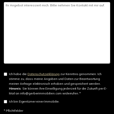
Ich habe die
Datenschutzerklärung
zur Kenntnis genommen. Ich
stimme zu, dass meine Angaben und Daten zur Beantwortung
meiner Anfrage elektronisch erhoben und gespeichert werden.
Hinweis
: Sie können Ihre Einwilligung jederzeit für die Zukunft per E-
Mail an info@gerberimmobilien.com widerrufen. *
Ich bin Eigentümer einer Immobilie.
* Pflichtfelder