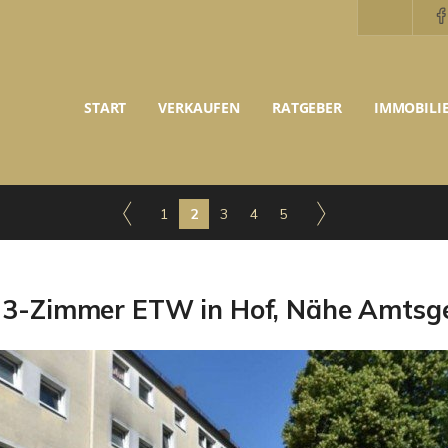
START
VERKAUFEN
RATGEBER
IMMOBILI
1
2
3
4
5
e 3-Zimmer ETW in Hof, Nähe Amtsge