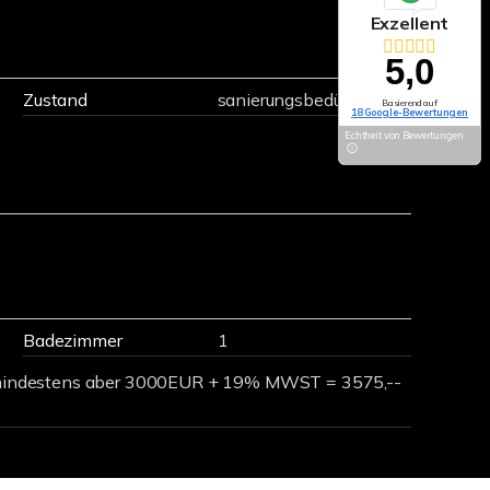
Exzellent
5,0
Zustand
sanierungsbedürftig
Basierend auf
18 Google-Bewertungen
Echtheit von Bewertungen
Badezimmer
1
indestens aber 3000EUR + 19% MWST = 3575,--