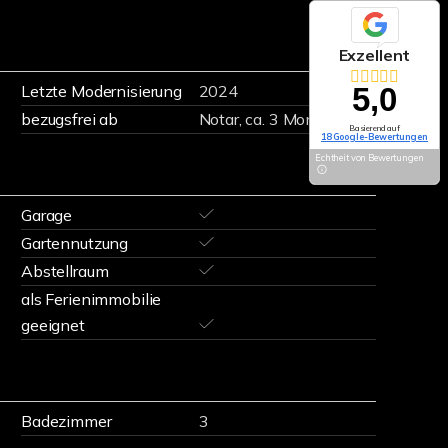
Exzellent
Letzte Modernisierung
2024
5,0
bezugsfrei ab
Notar, ca. 3 Monate
Basierend auf
18 Google-Bewertungen
Echtheit von Bewertungen
Garage
Gartennutzung
Abstellraum
als Ferienimmobilie
geeignet
Badezimmer
3