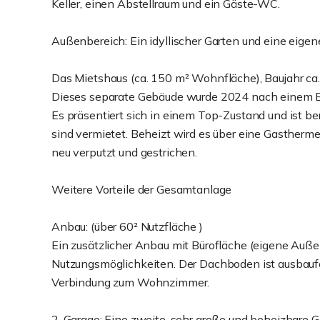
Keller, einen Abstellraum und ein Gäste-WC.
Außenbereich: Ein idyllischer Garten und eine eige
Das Mietshaus (ca. 150 m² Wohnfläche), Baujahr ca
Dieses separate Gebäude wurde 2024 nach einem B
Es präsentiert sich in einem Top-Zustand und ist b
sind vermietet. Beheizt wird es über eine Gastherm
neu verputzt und gestrichen.
Weitere Vorteile der Gesamtanlage
Anbau: (über 60² Nutzfläche )
Ein zusätzlicher Anbau mit Bürofläche (eigene Außen
Nutzungsmöglichkeiten. Der Dachboden ist ausbaufäh
Verbindung zum Wohnzimmer.
2. Garage: Eine zweite, sehr große und beheizbare G