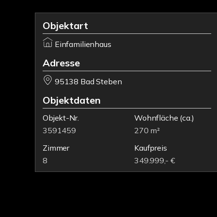
Objektart
Einfamilienhaus
Adresse
95138 Bad Steben
Objektdaten
Objekt-Nr.
Wohnfläche
(ca.)
3591459
270 m²
Zimmer
Kaufpreis
8
349.999,- €