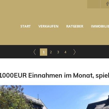
START
VERKAUFEN
RATGEBER
IMMOBILI
1
2
3
4
000EUR Einnahmen im Monat, spiel