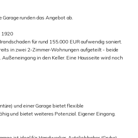
ne Garage runden das Angebot ab.
. 1920
randschaden für rund 155.000 EUR aufwendig saniert.
ereits in zwei 2-Zimmer-Wohnungen aufgeteilt - beide
e. Außeneingang in den Keller. Eine Hausseite wird noch
türe) und einer Garage bietet flexible
ig und bietet weiteres Potenzial. Eigener Eingang.
arage ist ideal für Handwerker, Autoliebhaber (Grube)