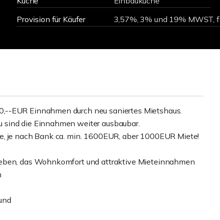
Küche
Einbauküche
Provision für Käufer
3,57%, 3% und 19% MWST, fäl
0,--EUR Einnahmen durch neu saniertes Mietshaus.
 sind die Einnahmen weiter ausbaubar.
e, je nach Bank ca. min. 1600EUR, aber 1000EUR Miete!
teben, das Wohnkomfort und attraktive Mieteinnahmen
m
und