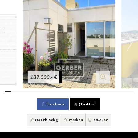
187.000,- €
Facebook
(Twitter)
Notizblock (
)
merken
drucken