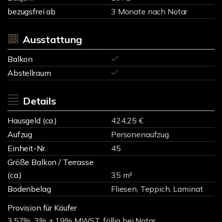
bezugsfrei ab
3 Monate nach Notar
Ausstattung
Balkon
Abstellraum
Details
Hausgeld (ca.)
424,25 €
Aufzug
Personenaufzug
Einheit-Nr.
45
Größe Balkon / Terrasse
(ca.)
35 m²
Bodenbelag
Fliesen, Teppich, Laminat
Provision für Käufer
3,57%, 3% + 19% MWST, fällig bei Notar