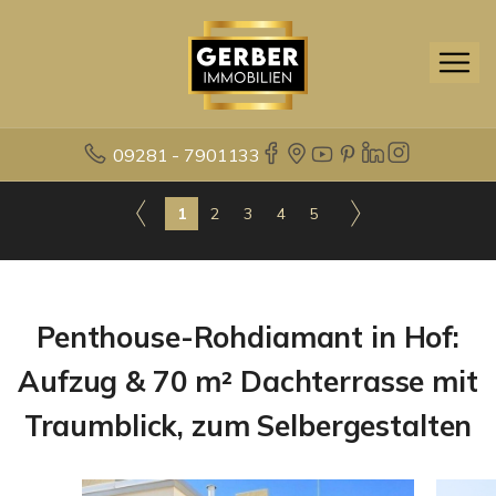
09281 - 7901133
1
2
3
4
5
Penthouse-Rohdiamant in Hof:
Aufzug & 70 m² Dachterrasse mit
Traumblick, zum Selbergestalten